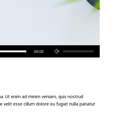
Pfeiltasten
00:00
Hoch/Runter
benutzen,
um
die
Lautstärke
zu
qua. Ut enim ad minim veniam, quis nostrud
regeln.
 velit esse cillum dolore eu fugiat nulla pariatur